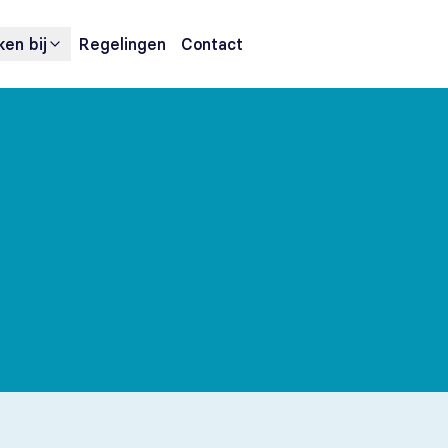
en bij
Regelingen
Contact